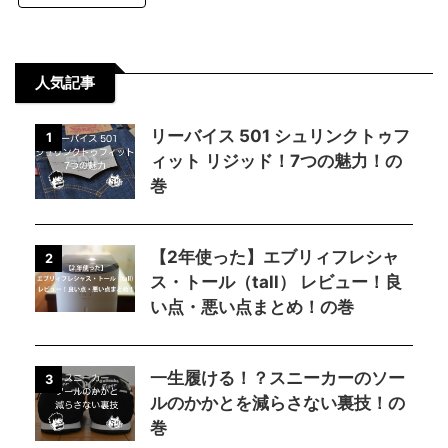
人気記事
リーバイス 501 シュリンクトゥフ
1
ィット リジッド！7つの魅力！の
巻
【2年使った】エブリィフレシャ
2
ス・トール（tall） レビュー！良
い点・悪い点まとめ！の巻
一生履ける！？スニーカーのソー
3
ルのかかとを減らさない裏技！の
巻