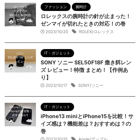
ファッション
腕時計
ロレックスの腕時計の針が止まった！
ゼンマイが切れたときの対応！の巻
2023/10/20
ROLEX/ロレックス
IT・ガジェット
SONY ソニー SEL50F18F 撒き餌レン
ズ レビュー！特徴 まとめ！【作例あ
り】
2023/10/17
SONY/ソニー
IT・ガジェット
iPhone13 miniとiPhone15を比較！サ
イズ感は？機能差は？おすすめは？の
巻
2023/10/15
Apple/アップル