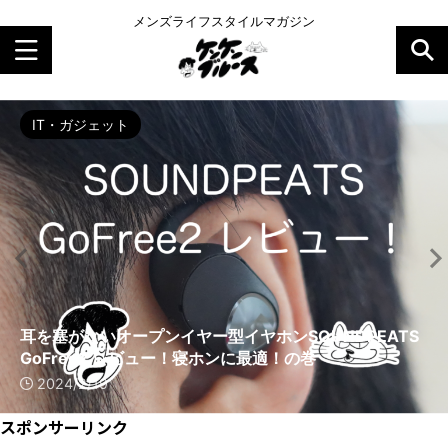
メンズライフスタイルマガジン
コーヒー
IT・ガジェット
インテリア
コーヒー
コーヒー
コーヒー
コーヒー
シューズ・スニーカー
コーヒー
インテリア
コーヒー豆と水
コーヒー豆と水
コーヒー豆と水
コーヒー豆と水
コーヒー豆と水
コーヒーの知識
ルーム
ルーム
ファッション
コーヒー器具
【2年使った】エブリィフレシャス・トール（tall） レビ
耳を塞がないオープンイヤー型イヤホンSOUNDPEATS
Yogibo Mini（ヨギボー ミニ）のサイズは？ミニよりピラ
エブリィフレシャスで赤ちゃんのミルクは作れる？ECO
エブリィフレシャスの高温水（お湯）でカップラーメンは
エブリィフレシャスの初期設定は？詳しく手順を説明！の
エブリィフレシャスは申し込みから何日で届く？の巻
NIKE ナイキ 加水分解しない一生履けるスニーカー 4選！
コーヒー豆の適切な保管方法！おすすめの保存容器は？の
Yogibo Pyramid（ヨギボー ピラミッド）のサイズ感は？
ュー！良い点・悪い点まとめ！の巻
GoFree2 レビュー！寝ホンに最適！の巻
ミッドをおすすめする理由！の巻
モードで理想の温度を実現！の巻
作れる？の巻
巻
【配送について】
の巻
巻
大人でも使える？の巻 【レビュー】
2026/1/15
2024/2/19
2024/1/10
2024/1/9
2024/1/8
2023/12/27
2023/12/22
2023/12/21
2023/12/20
2023/12/19
スポンサーリンク