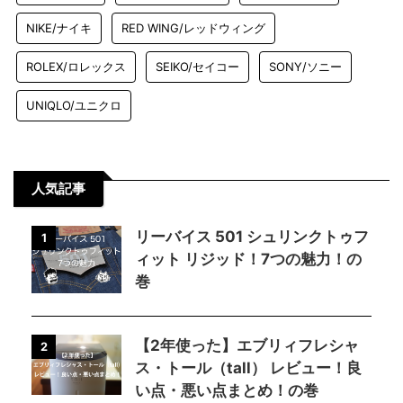
NIKE/ナイキ
RED WING/レッドウィング
ROLEX/ロレックス
SEIKO/セイコー
SONY/ソニー
UNIQLO/ユニクロ
人気記事
リーバイス 501 シュリンクトゥフ
1
ィット リジッド！7つの魅力！の
巻
【2年使った】エブリィフレシャ
2
ス・トール（tall） レビュー！良
い点・悪い点まとめ！の巻