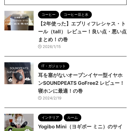
コーヒー
コーヒー豆と水
【2年使った】エブリィフレシャス・ト
ール（tall） レビュー！良い点・悪い点
まとめ！の巻
2026/1/15
IT・ガジェット
耳を塞がないオープンイヤー型イヤホ
ンSOUNDPEATS GoFree2 レビュー！
寝ホンに最適！の巻
2024/2/19
インテリア
ルーム
Yogibo Mini（ヨギボー ミニ）のサイ